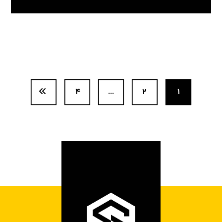
۴
…
۲
۱